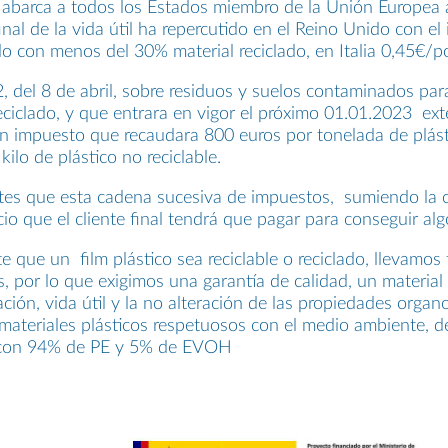
abarca a todos los Estados miembro de la Unión Europea a
final de la vida útil ha repercutido en el Reino Unido con 
o con menos del 30% material reciclado, en Italia 0,45€/po
, del 8 de abril, sobre residuos y suelos contaminados par
o reciclado, y que entrara en vigor el próximo 01.01.2023 e
un impuesto que recaudara 800 euros por tonelada de plásti
ilo de plástico no reciclable.
 que esta cadena sucesiva de impuestos, sumiendo la crisi
icio que el cliente final tendrá que pagar para conseguir al
 que un film plástico sea reciclable o reciclado, llevamo
des, por lo que exigimos una garantía de calidad, un mater
ción, vida útil y la no alteración de las propiedades orga
materiales plásticos respetuosos con el medio ambiente,
o con 94% de PE y 5% de EVOH