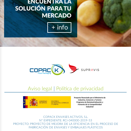
ENCUENTRA LA
SOLUCIÓN PARA TU
MERCADO
+ info
Aviso legal
|
Política de privacidad
COPACK ENVASES ACTIVOS, S.L.
Nº EXPEDIENTE: RCI-040000-2019-53
PROYECTO: PROYECTO DE MEJORA DE LA EFICIENCIA EN EL PROCESO DE
FABRICACIÓN DE ENVASES Y EMBALAJES PLÁSTICOS